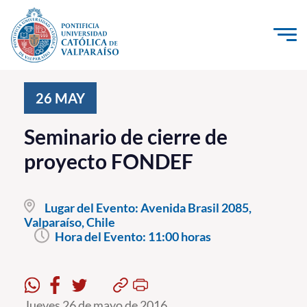
Click acá para ir directamente al contenido
La Universidad
26
MAY
Investigación, Creación e Innovación
Seminario de cierre de
PUCV Internacional
proyecto FONDEF
Vinculación con el Medio
Lugar del Evento:
Avenida Brasil 2085,
Admisión
Valparaíso, Chile
Hora del Evento:
11:00 horas
Pregrado
Postgrado
Formación Continua
Jueves 26 de mayo de 2016