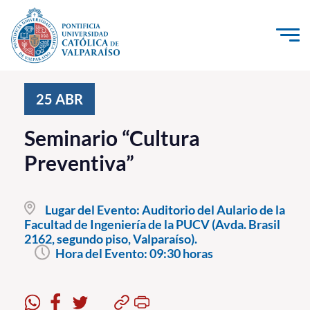
Click acá para ir directamente al contenido
La Universidad
25
ABR
Investigación, Creación e Innovación
Seminario “Cultura
PUCV Internacional
Preventiva”
Vinculación con el Medio
Lugar del Evento:
Auditorio del Aulario de la
Admisión
Facultad de Ingeniería de la PUCV (Avda. Brasil
2162, segundo piso, Valparaíso).
Pregrado
Hora del Evento:
09:30 horas
Postgrado
Formación Continua