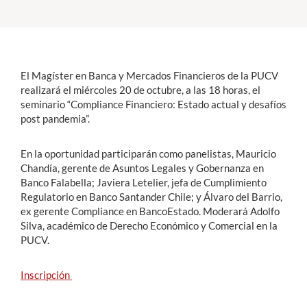
Estudiantes
Académicos
El Magíster en Banca y Mercados Financieros de la PUCV
Funcionarios
realizará el miércoles 20 de octubre, a las 18 horas, el
seminario “Compliance Financiero: Estado actual y desafíos
Alumni
post pandemia”.
En la oportunidad participarán como panelistas, Mauricio
Chandía, gerente de Asuntos Legales y Gobernanza en
English
Banco Falabella; Javiera Letelier, jefa de Cumplimiento
Regulatorio en Banco Santander Chile; y Álvaro del Barrio,
ex gerente Compliance en BancoEstado. Moderará Adolfo
Silva, académico de Derecho Económico y Comercial en la
PUCV.
Inscripción