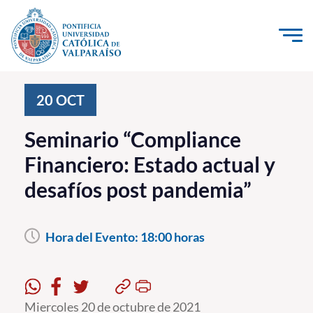
Click acá para ir directamente al contenido
La Universidad
20
OCT
Investigación, Creación e Innovación
Seminario “Compliance
PUCV Internacional
Financiero: Estado actual y
Vinculación con el Medio
desafíos post pandemia”
Admisión
Hora del Evento:
18:00 horas
Pregrado
Postgrado
Formación Continua
Miercoles 20 de octubre de 2021