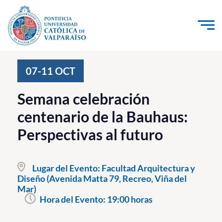
Click acá para ir directamente al contenido
La Universidad
07-11
OCT
Investigación, Creación e Innovación
Semana celebración
PUCV Internacional
centenario de la Bauhaus:
Vinculación con el Medio
Perspectivas al futuro
Admisión
Lugar del Evento:
Facultad Arquitectura y
Pregrado
Diseño (Avenida Matta 79, Recreo, Viña del
Mar)
Postgrado
Hora del Evento:
19:00 horas
Formación Continua