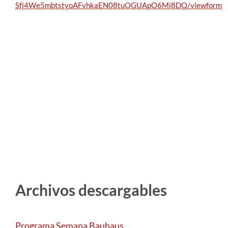
Sfj4We5mbtstyoAFvhkaEN08tuOGUApO6Mi8DQ/viewform
Archivos descargables
Programa Semana Bauhaus