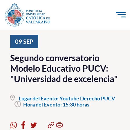
Click acá para ir directamente al contenido
La Universidad
09
SEP
Investigación, Creación e Innovación
Segundo conversatorio
PUCV Internacional
Modelo Educativo PUCV:
Vinculación con el Medio
"Universidad de excelencia"
Admisión
Lugar del Evento:
Youtube Derecho PUCV
Pregrado
Hora del Evento:
15:30 horas
Postgrado
Formación Continua