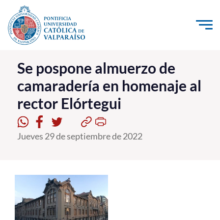
Click acá para ir directamente al contenido
La Universidad
Se pospone almuerzo de
camaradería en homenaje al
Investigación, Creación e Innovación
rector Elórtegui
PUCV Internacional
Vinculación con el Medio
Jueves 29 de septiembre de 2022
Admisión
Pregrado
Postgrado
Formación Continua