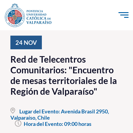
Click acá para ir directamente al contenido
La Universidad
24
NOV
Investigación, Creación e Innovación
Red de Telecentros
PUCV Internacional
Comunitarios: "Encuentro
Vinculación con el Medio
de mesas territoriales de la
Región de Valparaíso"
Admisión
Pregrado
Lugar del Evento:
Avenida Brasil 2950,
Valparaíso, Chile
Postgrado
Hora del Evento:
09:00 horas
Formación Continua