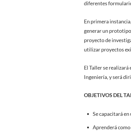
diferentes formular
En primera instancia,
generar un prototipo 
proyecto de investig
utilizar proyectos ex
El Taller se realizará
Ingeniería, y será di
OBJETIVOS DEL TA
Se capacitará en
Aprenderá como v