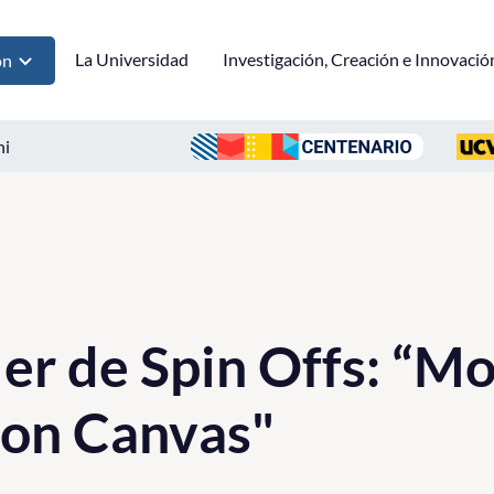
La Universidad
Investigación, Creación e Innovació
ón
ni
ler de Spin Offs: “M
con Canvas"