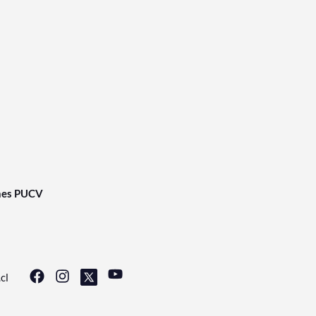
nes PUCV
cl