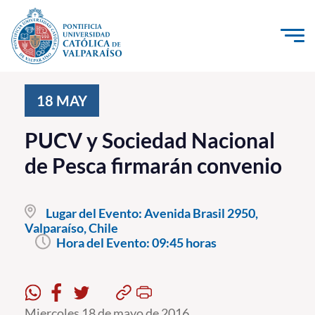
Click acá para ir directamente al contenido
La Universidad
18
MAY
Investigación, Creación e Innovación
PUCV y Sociedad Nacional
PUCV Internacional
de Pesca firmarán convenio
Vinculación con el Medio
Lugar del Evento:
Avenida Brasil 2950,
Admisión
Valparaíso, Chile
Hora del Evento:
09:45 horas
Pregrado
Postgrado
Formación Continua
Miercoles 18 de mayo de 2016