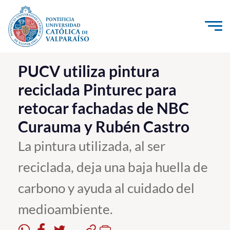
Click acá para ir directamente al contenido
La Universidad
PUCV utiliza pintura
reciclada Pinturec para
Investigación, Creación e Innovación
retocar fachadas de NBC
PUCV Internacional
Curauma y Rubén Castro
Vinculación con el Medio
La pintura utilizada, al ser
Admisión
reciclada, deja una baja huella de
Pregrado
carbono y ayuda al cuidado del
Postgrado
medioambiente.
Formación Continua