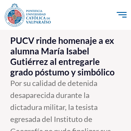
Click acá para ir directamente al contenido
La Universidad
PUCV rinde homenaje a ex
alumna María Isabel
Investigación, Creación e Innovación
Gutiérrez al entregarle
PUCV Internacional
grado póstumo y simbólico
Vinculación con el Medio
Por su calidad de detenida
Admisión
desaparecida durante la
Pregrado
dictadura militar, la tesista
Postgrado
egresada del Instituto de
Formación Continua