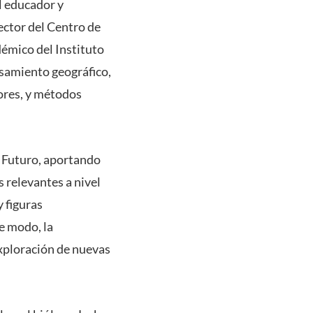
l educador y
ctor del Centro de
émico del Instituto
nsamiento geográfico,
ores, y métodos
 Futuro, aportando
 relevantes a nivel
 figuras
e modo, la
xploración de nuevas