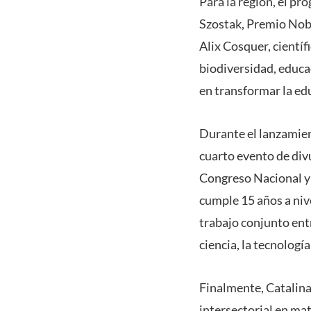
Para la región, el pr
Szostak, Premio Nobe
Alix Cosquer, cientí
biodiversidad, educa
en transformar la ed
Durante el lanzamien
cuarto evento de div
Congreso Nacional y
cumple 15 años a nive
trabajo conjunto entr
ciencia, la tecnologí
Finalmente, Catalina
intersectorial en mat