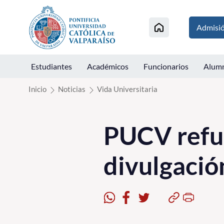
Click acá para ir directamente al contenido
Admisi
Estudiantes
Académicos
Funcionarios
Alum
Inicio
Noticias
Vida Universitaria
PUCV refu
divulgació