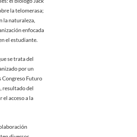
les: el biólogo Jack
obre la telomerasa;
 la naturaleza,
anización enfocada
n el estudiante.
ue se trata del
ganizado por un
s Congreso Futuro
, resultado del
 el acceso a la
colaboración
sten diversos