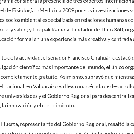
ograma considera la presencia de tres expertos internaciona
l de Fisiología o Medicina 2009 por sus investigaciones s
fica socioambiental especializada en relaciones humanas con
ción y salud; y Deepak Ramola, fundador de Think360, org
ucación formal en una experiencia más creativa y centrada e
to de la actividad, el senador Francisco Chahuán destacó q
ulgación científica más importante del mundo, el único or
 completamente gratuito. Asimismo, subrayó que mientra
l nacional, en Valparaíso ya lleva una década de desarrollo
e universidades y el Gobierno Regional para descentralizar
a, la innovación y el conocimiento.
 Huerta, representante del Gobierno Regional, resaltó la 
eria de ciencia, tecnología e innovación, indicando que exi