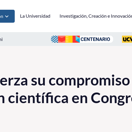
La Universidad
Investigación, Creación e Innovació
ón
ni
erza su compromiso 
n científica en Cong