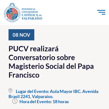
Click acá para ir directamente al contenido
La Universidad
08
NOV
Investigación, Creación e Innovación
PUCV realizará
PUCV Internacional
Conversatorio sobre
Vinculación con el Medio
Magisterio Social del Papa
Francisco
Admisión
Pregrado
Lugar del Evento:
Aula Mayor IBC. Avenida
Brasil 2241, Valparaíso.
Postgrado
Hora del Evento:
18 horas
Formación Continua