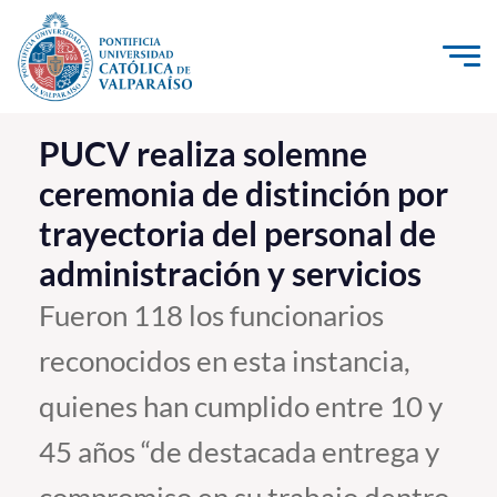
Click acá para ir directamente al contenido
La Universidad
PUCV realiza solemne
ceremonia de distinción por
Investigación, Creación e Innovación
trayectoria del personal de
PUCV Internacional
administración y servicios
Vinculación con el Medio
Fueron 118 los funcionarios
Admisión
reconocidos en esta instancia,
Pregrado
quienes han cumplido entre 10 y
Postgrado
45 años “de destacada entrega y
Formación Continua