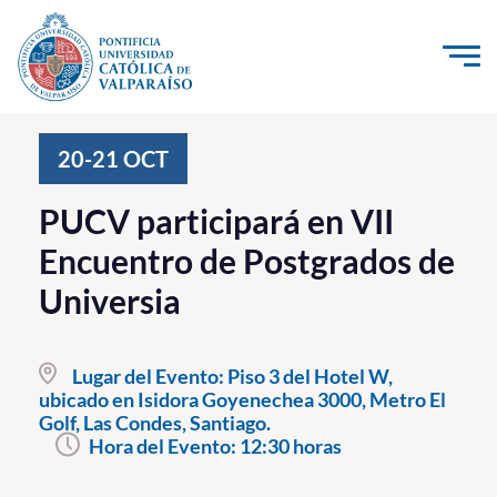
Click acá para ir directamente al contenido
La Universidad
20-21
OCT
Investigación, Creación e Innovación
PUCV participará en VII
PUCV Internacional
Encuentro de Postgrados de
Vinculación con el Medio
Universia
Admisión
Lugar del Evento:
Piso 3 del Hotel W,
Pregrado
ubicado en Isidora Goyenechea 3000, Metro El
Golf, Las Condes, Santiago.
Postgrado
Hora del Evento:
12:30 horas
Formación Continua