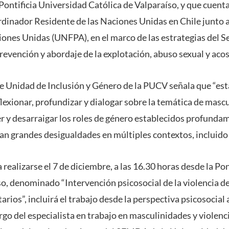
ontificia Universidad Católica de Valparaíso, y que cuenta
ordinador Residente de las Naciones Unidas en Chile junto 
iones Unidas (UNFPA), en el marco de las estrategias del S
revención y abordaje de la explotación, abuso sexual y acos
de Unidad de Inclusión y Género de la PUCV señala que “est
lexionar, profundizar y dialogar sobre la temática de mas
 y desarraigar los roles de género establecidos profunda
an grandes desigualdades en múltiples contextos, incluido e
 realizarse el 7 de diciembre, a las 16.30 horas desde la Po
o, denominado “Intervención psicosocial de la violencia de
arios”, incluirá el trabajo desde la perspectiva psicosocial 
argo del especialista en trabajo en masculinidades y violenc