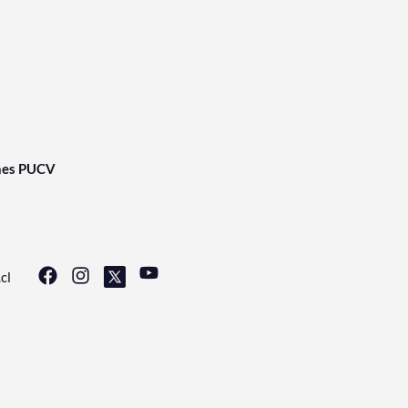
nes PUCV
cl