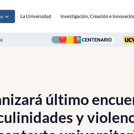
La Universidad
Investigación, Creación e Innovació
ón
ni
izará último encue
culinidades y violenc