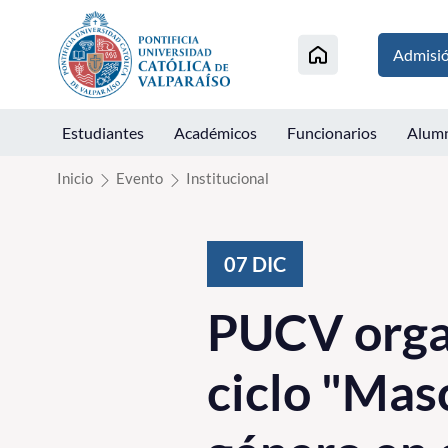
Click acá para ir directamente al contenido
Admisi
Estudiantes
Académicos
Funcionarios
Alum
Inicio
Evento
Institucional
07
DIC
PUCV organ
ciclo "Mas