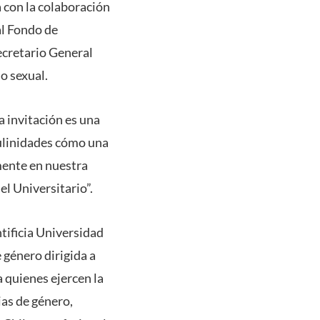
 con la colaboración
al Fondo de
ecretario General
o sexual.
a invitación es una
culinidades cómo una
mente en nuestra
l Universitario”.
ntificia Universidad
 género dirigida a
a quienes ejercen la
ias de género,