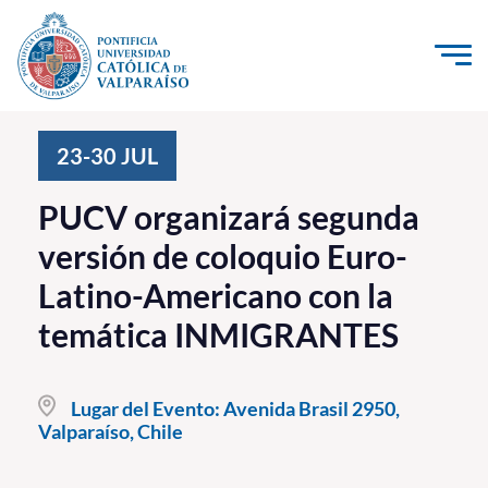
Click acá para ir directamente al contenido
La Universidad
23-30
JUL
Investigación, Creación e Innovación
PUCV organizará segunda
PUCV Internacional
versión de coloquio Euro-
Vinculación con el Medio
Latino-Americano con la
temática INMIGRANTES
Admisión
Pregrado
Lugar del Evento:
Avenida Brasil 2950,
Valparaíso, Chile
Postgrado
Formación Continua