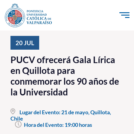
Click acá para ir directamente al contenido
La Universidad
20
JUL
Investigación, Creación e Innovación
PUCV ofrecerá Gala Lírica
PUCV Internacional
en Quillota para
Vinculación con el Medio
conmemorar los 90 años de
la Universidad
Admisión
Pregrado
Lugar del Evento:
21 de mayo, Quillota,
Chile
Postgrado
Hora del Evento:
19:00 horas
Formación Continua