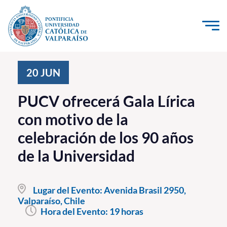
Click acá para ir directamente al contenido
La Universidad
20
JUN
Investigación, Creación e Innovación
PUCV ofrecerá Gala Lírica
PUCV Internacional
con motivo de la
Vinculación con el Medio
celebración de los 90 años
de la Universidad
Admisión
Pregrado
Lugar del Evento:
Avenida Brasil 2950,
Valparaíso, Chile
Postgrado
Hora del Evento:
19 horas
Formación Continua