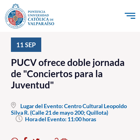
Click acá para ir directamente al contenido
La Universidad
11
SEP
Investigación, Creación e Innovación
PUCV ofrece doble jornada
PUCV Internacional
de "Conciertos para la
Vinculación con el Medio
Juventud"
Admisión
Lugar del Evento:
Centro Cultural Leopoldo
Pregrado
Silva R. (Calle 21 de mayo 200; Quillota)
Hora del Evento:
11:00 horas
Postgrado
Formación Continua