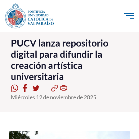
Click acá para ir directamente al contenido
La Universidad
PUCV lanza repositorio
digital para difundir la
Investigación, Creación e Innovación
creación artística
PUCV Internacional
universitaria
Vinculación con el Medio
Admisión
Miércoles 12 de noviembre de 2025
Pregrado
Postgrado
Formación Continua