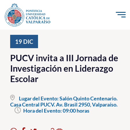
Click acá para ir directamente al contenido
La Universidad
19
DIC
Investigación, Creación e Innovación
PUCV invita a III Jornada de
PUCV Internacional
Investigación en Liderazgo
Vinculación con el Medio
Escolar
Admisión
Lugar del Evento:
Salón Quinto Centenario.
Pregrado
Casa Central PUCV. Av. Brasil 2950, Valparaíso.
Hora del Evento:
09:00 horas
Postgrado
Formación Continua