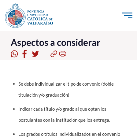
Click acá para ir directamente al contenido
La Universidad
Aspectos a considerar
Investigación, Creación e Innovación
PUCV Internacional
Vinculación con el Medio
Se debe individualizar el tipo de convenio (doble
Admisión
titulación y/o graduación)
Indicar cada título y/o grado al que optan los
Pregrado
postulantes con la Institución que los entrega.
Postgrado
Formación Continua
Los grados o títulos individualizados en el convenio