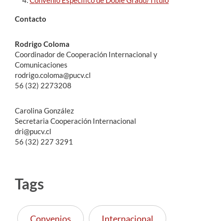
Convenio Específico de Doble Grado/Título
Contacto
Estudiantes
Rodrigo Coloma
Académicos
Coordinador de Cooperación Internacional y
Funcionarios
Comunicaciones
rodrigo.coloma@pucv.cl
Alumni
56 (32) 2273208
Carolina González
Secretaria Cooperación Internacional
English
dri@pucv.cl
56 (32) 227 3291
Tags
Convenios
Internacional