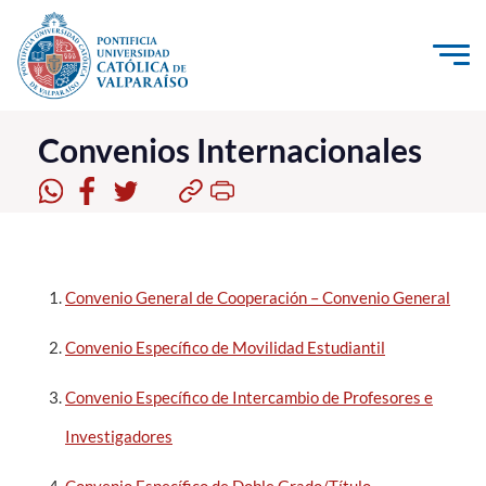
Click acá para ir directamente al contenido
La Universidad
Convenios Internacionales
Investigación, Creación e Innovación
PUCV Internacional
Vinculación con el Medio
Convenio General de Cooperación – Convenio General
Admisión
Convenio Específico de Movilidad Estudiantil
Pregrado
Convenio Específico de Intercambio de Profesores e
Postgrado
Investigadores
Formación Continua