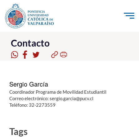
Click acá para ir directamente al contenido
La Universidad
Contacto
Investigación, Creación e Innovación
PUCV Internacional
Vinculación con el Medio
Sergio García
Coordinador Programa de Movilidad Estudiantil
Admisión
Correo electrónico: sergio.garcia@pucv.cl
Teléfono: 32-2273559
Pregrado
Postgrado
Tags
Formación Continua