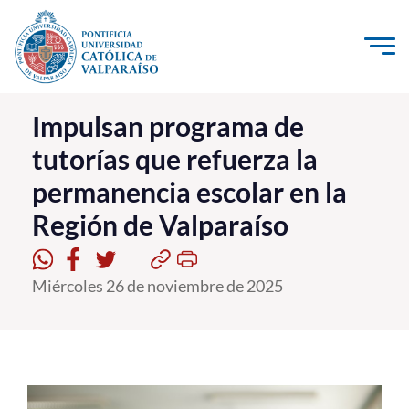
Click acá para ir directamente al contenido
La Universidad
Impulsan programa de
tutorías que refuerza la
Investigación, Creación e Innovación
permanencia escolar en la
PUCV Internacional
Región de Valparaíso
Vinculación con el Medio
Admisión
Miércoles 26 de noviembre de 2025
Pregrado
Postgrado
Formación Continua