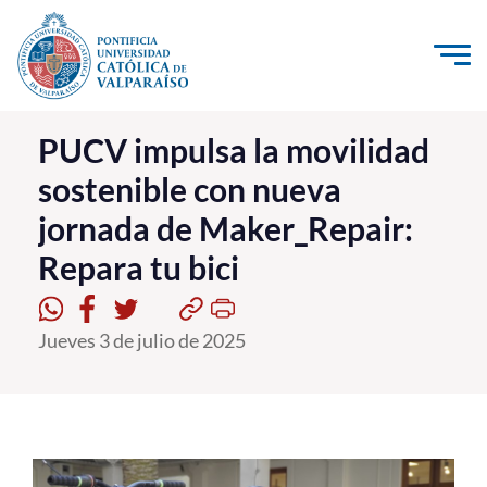
Click acá para ir directamente al contenido
La Universidad
PUCV impulsa la movilidad
sostenible con nueva
Investigación, Creación e Innovación
jornada de Maker_Repair:
PUCV Internacional
Repara tu bici
Vinculación con el Medio
Admisión
Jueves 3 de julio de 2025
Pregrado
Postgrado
Formación Continua