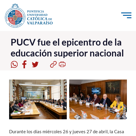
Click acá para ir directamente al contenido
La Universidad
PUCV fue el epicentro de la
educación superior nacional
Investigación, Creación e Innovación
PUCV Internacional
Vinculación con el Medio
Admisión
Pregrado
Postgrado
Durante los días miércoles 26 y jueves 27 de abril, la Casa
Formación Continua