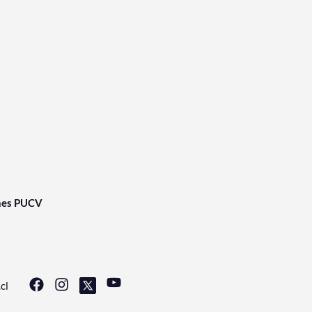
nes PUCV
cl