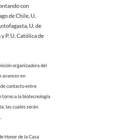
 contando con
ago de Chile, U.
Antofagasta, U. de
y P. U. Católica de
omisión organizadora del
de avances en
s de contacto entre
 torno a la biotecnología
ía, las cuales serán
.
 de Honor de la Casa