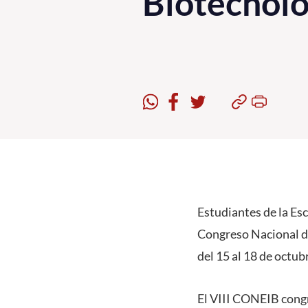
Biotecnol
Estudiantes de la Es
Congreso Nacional de
del 15 al 18 de octub
El VIII CONEIB congr