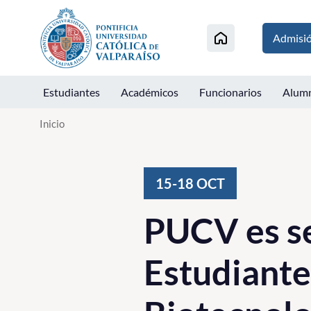
Click acá para ir directamente al contenido
Admisi
Estudiantes
Académicos
Funcionarios
Alum
Inicio
15-18
OCT
PUCV es se
Estudiante