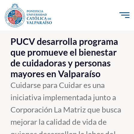
Click acá para ir directamente al contenido
La Universidad
PUCV desarrolla programa
que promueve el bienestar
Investigación, Creación e Innovación
de cuidadoras y personas
PUCV Internacional
mayores en Valparaíso
Vinculación con el Medio
Cuidarse para Cuidar es una
Admisión
iniciativa implementada junto a
Pregrado
Corporación La Matriz que busca
Postgrado
mejorar la calidad de vida de
Formación Continua