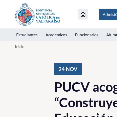
Click acá para ir directamente al contenido
Admisi
Estudiantes
Académicos
Funcionarios
Alum
Inicio
24
NOV
PUCV acoge
“Construye