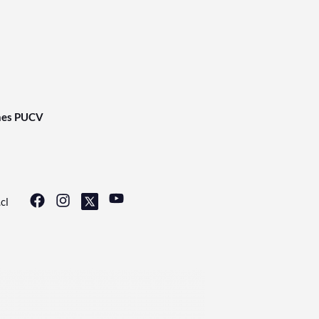
nes PUCV
cl