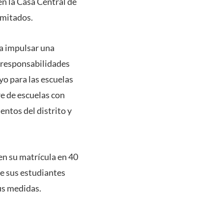
en la Casa Central de
limitados.
ra impulsar una
y responsabilidades
yo para las escuelas
re de escuelas con
entos del distrito y
en su matrícula en 40
de sus estudiantes
us medidas.