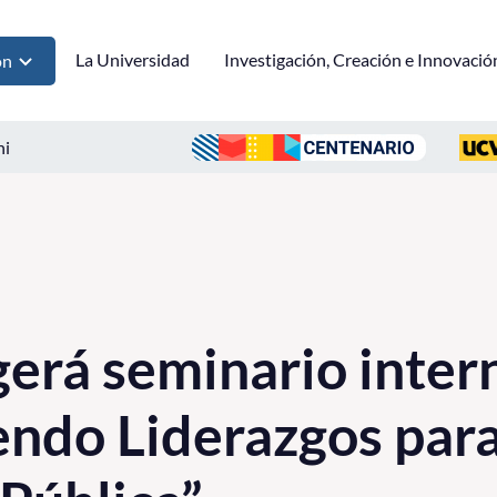
La Universidad
Investigación, Creación e Innovació
ón
ni
rá seminario inter
ndo Liderazgos para