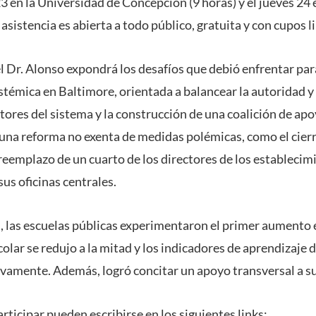
23 en la Universidad de Concepción (9 horas) y el jueves 24 
 asistencia es abierta a todo público, gratuita y con cupos 
el Dr. Alonso expondrá los desafíos que debió enfrentar pa
stémica en Baltimore, orientada a balancear la autoridad 
ctores del sistema y la construcción de una coalición de apo
e una reforma no exenta de medidas polémicas, como el cier
reemplazo de un cuarto de los directores de los establecimi
sus oficinas centrales.
, las escuelas públicas experimentaron el primer aumento 
colar se redujo a la mitad y los indicadores de aprendizaje 
ivamente. Además, logró concitar un apoyo transversal a s
rticipar pueden escribirse en los siguientes links: