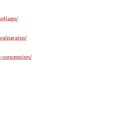
antiago/
valparaiso/
e-concepcion/