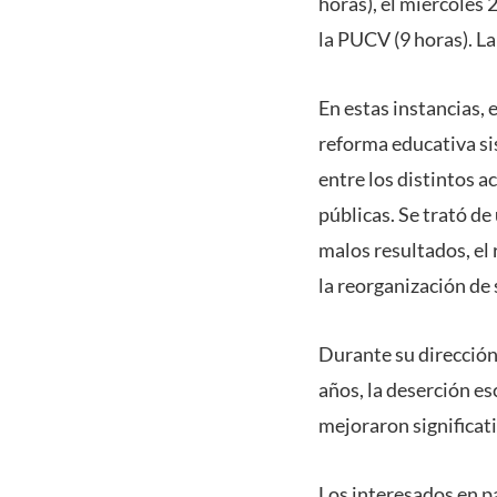
horas), el miércoles 
la PUCV (9 horas). La
En estas instancias, 
reforma educativa si
entre los distintos a
públicas. Se trató d
malos resultados, el 
la reorganización de 
Durante su dirección
años, la deserción es
mejoraron significat
Los interesados en pa