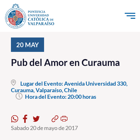
Click acá para ir directamente al contenido
La Universidad
20
MAY
Investigación, Creación e Innovación
Pub del Amor en Curauma
PUCV Internacional
Vinculación con el Medio
Lugar del Evento:
Avenida Universidad 330,
Curauma, Valparaíso, Chile
Hora del Evento:
20:00 horas
Admisión
Pregrado
Postgrado
Sabado 20 de mayo de 2017
Formación Continua