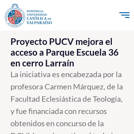
Click acá para ir directamente al contenido
La Universidad
Proyecto PUCV mejora el
acceso a Parque Escuela 36
Investigación, Creación e Innovación
en cerro Larraín
PUCV Internacional
Vinculación con el Medio
La iniciativa es encabezada por la
profesora Carmen Márquez, de la
Admisión
Facultad Eclesiástica de Teología,
Pregrado
y fue financiada con recursos
Postgrado
obtenidos en concurso de la
Formación Continua