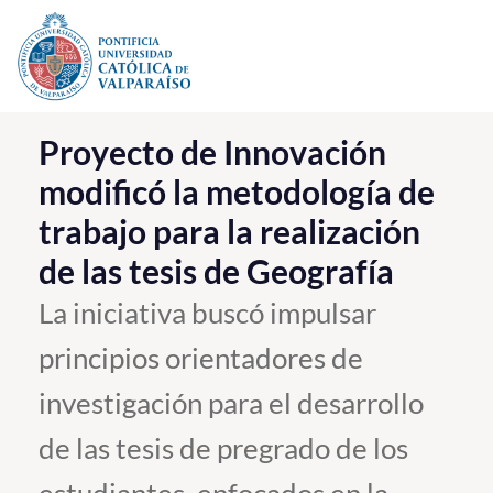
Click acá para ir directamente al contenido
La Universidad
Proyecto de Innovación
modificó la metodología de
Investigación, Creación e Innovación
trabajo para la realización
PUCV Internacional
de las tesis de Geografía
Vinculación con el Medio
La iniciativa buscó impulsar
Admisión
principios orientadores de
Pregrado
investigación para el desarrollo
Postgrado
de las tesis de pregrado de los
Formación Continua