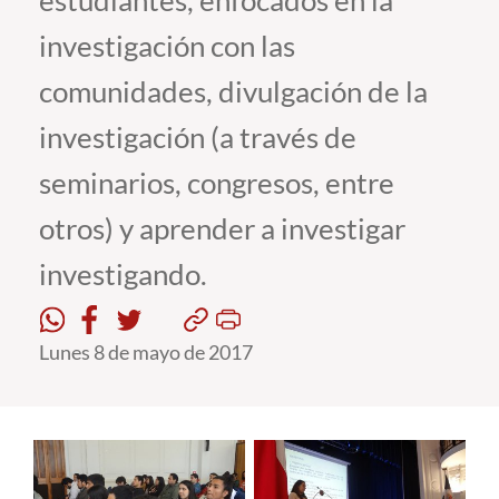
estudiantes, enfocados en la
investigación con las
Estudiantes
comunidades, divulgación de la
Académicos
investigación (a través de
Funcionarios
seminarios, congresos, entre
Alumni
otros) y aprender a investigar
investigando.
English
Lunes 8 de mayo de 2017