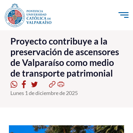
Click acá para ir directamente al contenido
La Universidad
Proyecto contribuye a la
preservación de ascensores
Investigación, Creación e Innovación
de Valparaíso como medio
PUCV Internacional
de transporte patrimonial
Vinculación con el Medio
Admisión
Lunes 1 de diciembre de 2025
Pregrado
Postgrado
Formación Continua