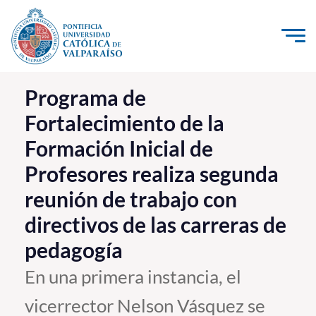
Click acá para ir directamente al contenido
La Universidad
Programa de
Fortalecimiento de la
Investigación, Creación e Innovación
Formación Inicial de
PUCV Internacional
Profesores realiza segunda
Vinculación con el Medio
reunión de trabajo con
Admisión
directivos de las carreras de
pedagogía
Pregrado
En una primera instancia, el
Postgrado
vicerrector Nelson Vásquez se
Formación Continua