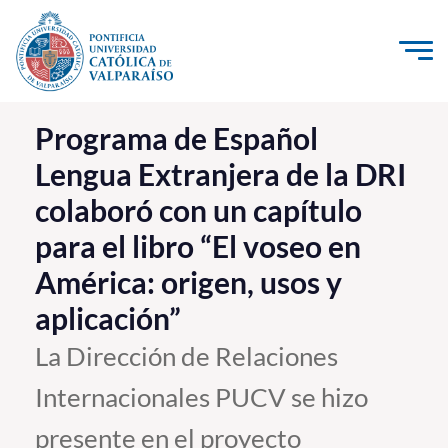
Click acá para ir directamente al contenido
La Universidad
Programa de Español
Lengua Extranjera de la DRI
Investigación, Creación e Innovación
colaboró con un capítulo
PUCV Internacional
para el libro “El voseo en
Vinculación con el Medio
América: origen, usos y
Admisión
aplicación”
La Dirección de Relaciones
Pregrado
Internacionales PUCV se hizo
Postgrado
presente en el proyecto
Formación Continua