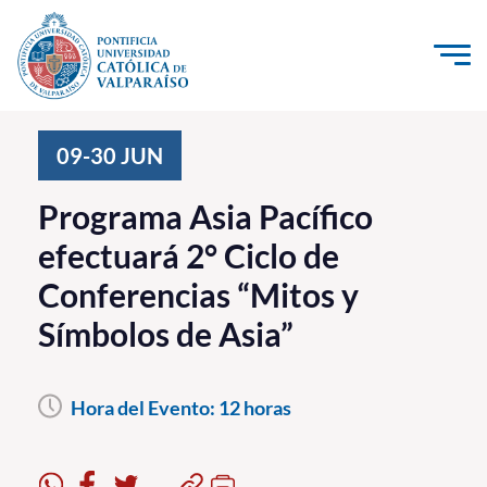
Click acá para ir directamente al contenido
La Universidad
09-30
JUN
Investigación, Creación e Innovación
Programa Asia Pacífico
PUCV Internacional
efectuará 2° Ciclo de
Vinculación con el Medio
Conferencias “Mitos y
Símbolos de Asia”
Admisión
Pregrado
Hora del Evento:
12 horas
Postgrado
Formación Continua