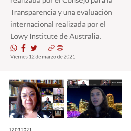
realizada por el Consejo para la
Transparencia y una evaluación
Estudiantes
internacional realizada por el
Académicos
Lowy Institute de Australia.
Funcionarios
Alumni
Viernes 12 de marzo de 2021
English
12.03.2021