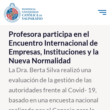
Click acá para ir directamente al contenido
La Universidad
Profesora participa en el
Encuentro Internacional de
Investigación, Creación e Innovación
Empresas, Instituciones y la
PUCV Internacional
Nueva Normalidad
Vinculación con el Medio
La Dra. Berta Silva realizó una
Admisión
evaluación de la gestión de las
Pregrado
autoridades frente al Covid- 19,
Postgrado
basado en una encuesta nacional
Formación Continua