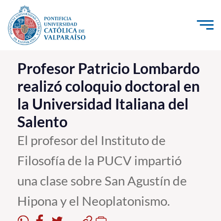
Click acá para ir directamente al contenido
La Universidad
Profesor Patricio Lombardo
realizó coloquio doctoral en
Investigación, Creación e Innovación
la Universidad Italiana del
PUCV Internacional
Salento
Vinculación con el Medio
El profesor del Instituto de
Admisión
Filosofía de la PUCV impartió
Pregrado
una clase sobre San Agustín de
Postgrado
Hipona y el Neoplatonismo.
Formación Continua