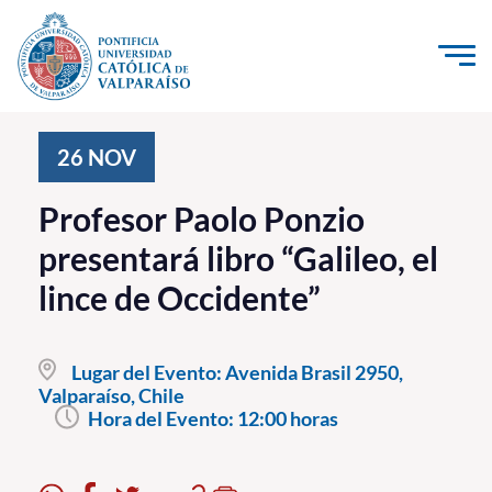
Click acá para ir directamente al contenido
La Universidad
26
NOV
Investigación, Creación e Innovación
Profesor Paolo Ponzio
PUCV Internacional
presentará libro “Galileo, el
Vinculación con el Medio
lince de Occidente”
Admisión
Lugar del Evento:
Avenida Brasil 2950,
Pregrado
Valparaíso, Chile
Hora del Evento:
12:00 horas
Postgrado
Formación Continua