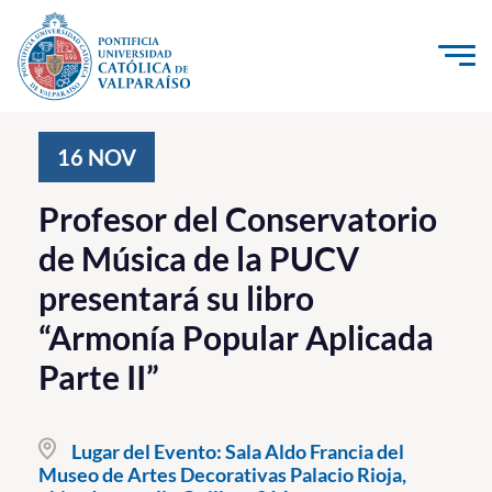
Click acá para ir directamente al contenido
La Universidad
16
NOV
Investigación, Creación e Innovación
Profesor del Conservatorio
PUCV Internacional
de Música de la PUCV
Vinculación con el Medio
presentará su libro
“Armonía Popular Aplicada
Admisión
Parte II”
Pregrado
Postgrado
Lugar del Evento:
Sala Aldo Francia del
Museo de Artes Decorativas Palacio Rioja,
Formación Continua