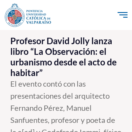
Click acá para ir directamente al contenido
La Universidad
Profesor David Jolly lanza
libro “La Observación: el
Investigación, Creación e Innovación
urbanismo desde el acto de
PUCV Internacional
habitar”
Vinculación con el Medio
El evento contó con las
Admisión
presentaciones del arquitecto
Pregrado
Fernando Pérez, Manuel
Postgrado
Sanfuentes, profesor y poeta de
Formación Continua