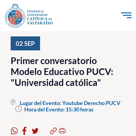
Click acá para ir directamente al contenido
La Universidad
02
SEP
Investigación, Creación e Innovación
Primer conversatorio
PUCV Internacional
Modelo Educativo PUCV:
Vinculación con el Medio
"Universidad católica"
Admisión
Lugar del Evento:
Youtube Derecho PUCV
Pregrado
Hora del Evento:
15:30 horas
Postgrado
Formación Continua