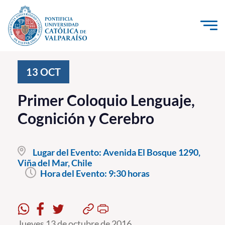
Click acá para ir directamente al contenido
La Universidad
13
OCT
Investigación, Creación e Innovación
Primer Coloquio Lenguaje,
PUCV Internacional
Cognición y Cerebro
Vinculación con el Medio
Lugar del Evento:
Avenida El Bosque 1290,
Admisión
Viña del Mar, Chile
Hora del Evento:
9:30 horas
Pregrado
Postgrado
Formación Continua
Jueves 13 de octubre de 2016