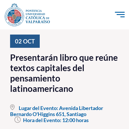
Click acá para ir directamente al contenido
La Universidad
02
OCT
Investigación, Creación e Innovación
Presentarán libro que reúne
PUCV Internacional
textos capitales del
Vinculación con el Medio
pensamiento
latinoamericano
Admisión
Pregrado
Lugar del Evento:
Avenida Libertador
Bernardo O'Higgins 651, Santiago
Postgrado
Hora del Evento:
12:00 horas
Formación Continua