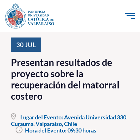
Click acá para ir directamente al contenido
La Universidad
30
JUL
Investigación, Creación e Innovación
Presentan resultados de
PUCV Internacional
proyecto sobre la
Vinculación con el Medio
recuperación del matorral
costero
Admisión
Pregrado
Lugar del Evento:
Avenida Universidad 330,
Curauma, Valparaíso, Chile
Postgrado
Hora del Evento:
09:30 horas
Formación Continua