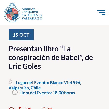
Click acá para ir directamente al contenido
La Universidad
19
OCT
Investigación, Creación e Innovación
Presentan libro “La
PUCV Internacional
conspiración de Babel”, de
Vinculación con el Medio
Eric Goles
Admisión
Lugar del Evento:
Blanco Viel 596,
Pregrado
Valparaíso, Chile
Hora del Evento:
18:00 horas
Postgrado
Formación Continua