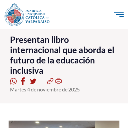
Click acá para ir directamente al contenido
La Universidad
Presentan libro
internacional que aborda el
Investigación, Creación e Innovación
futuro de la educación
PUCV Internacional
inclusiva
Vinculación con el Medio
Admisión
Martes 4 de noviembre de 2025
Pregrado
Postgrado
Formación Continua