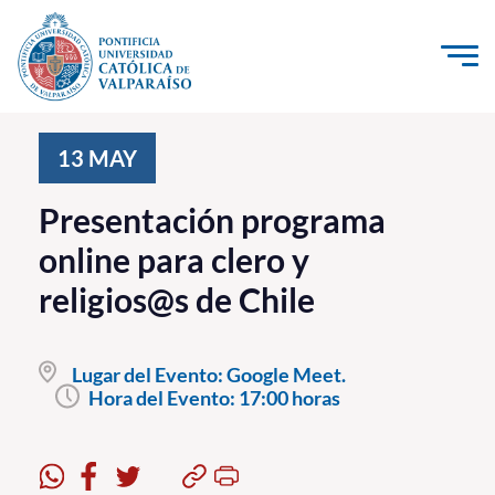
Click acá para ir directamente al contenido
La Universidad
13
MAY
Investigación, Creación e Innovación
Presentación programa
PUCV Internacional
online para clero y
Vinculación con el Medio
religios@s de Chile
Admisión
Lugar del Evento:
Google Meet.
Pregrado
Hora del Evento:
17:00 horas
Postgrado
Formación Continua